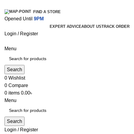
FIND A STORE
Opened Until
9PM
EXPERT ADVICE
ABOUT US
TRACK ORDER
Login / Register
Menu
Search
0
Wishlist
0
Compare
0
items
0.00
৳
Menu
Search
Login / Register